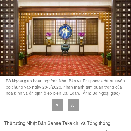
Bộ Ngoại giao hoan nghênh Nhật Bản và Philippines đã ra tuyên
bố chung vào ngày 28/5/2026, nhấn mạnh tầm quan trọng của
hòa bình và ổn định ở eo biển Đài Loan. (Ảnh: Bộ Ngoại giao)
A-
A+
Thủ tướng Nhật Bản Sanae Takaichi và Tổng thống