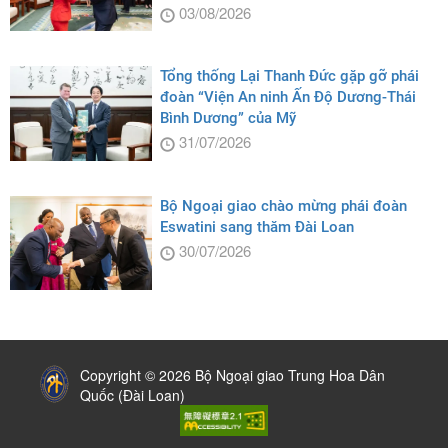
03/08/2026
Tổng thống Lại Thanh Đức gặp gỡ phái
đoàn “Viện An ninh Ấn Độ Dương-Thái
Bình Dương” của Mỹ
31/07/2026
Bộ Ngoại giao chào mừng phái đoàn
Eswatini sang thăm Đài Loan
30/07/2026
:::
Copyright © 2026 Bộ Ngoại giao Trung Hoa Dân
Quốc (Đài Loan)