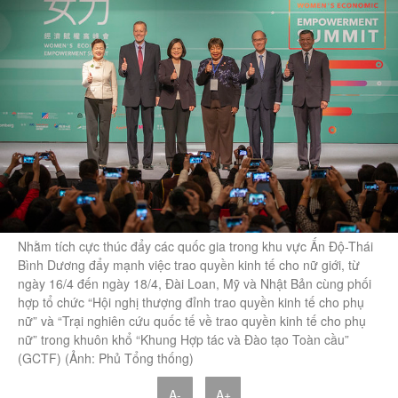
Nhằm tích cực thúc đẩy các quốc gia trong khu vực Ấn Độ-Thái
Bình Dương đẩy mạnh việc trao quyền kinh tế cho nữ giới, từ
ngày 16/4 đến ngày 18/4, Đài Loan, Mỹ và Nhật Bản cùng phối
hợp tổ chức “Hội nghị thượng đỉnh trao quyền kinh tế cho phụ
nữ” và “Trại nghiên cứu quốc tế về trao quyền kinh tế cho phụ
nữ” trong khuôn khổ “Khung Hợp tác và Đào tạo Toàn cầu”
(GCTF) (Ảnh: Phủ Tổng thống)
A-
A+