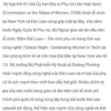
Kỳ họp thứ 67 của Ủy ban Địa vị Phụ nữ Liên Hợp Quốc
(Commission on the Status of Women, CSW) được tổ chức
tại New York và Đài Loan cũng góp mặt tại đây. Vào đêm
trước Ngày Quốc tế Phụ nữ, Bộ Ngoại giao đã lần đầu tiên
tổ chức “Đêm Đài Loan – Tôn vinh phụ nữ trong lĩnh vực
công nghệ” (Taiwan Night - Celebrating Women in Tech) tại
Văn phòng Kinh tế và Văn hóa Đài Bắc tại New York vào tối
7/3. Bộ trưởng Bộ Phát triển Kỹ thuật số Đường Phượng
nhấn mạnh rằng công nghệ của Đài Loan và trí tuệ của phụ
nữ là sức mạnh then chốt thúc đẩy thế giới. Nhiều chính trị
gia của các nước bang giao và đại diện các tổ chức phi
chính phủ quốc tế cũng cùng tập trung sải bước trên sàn
catwalk sôi động, thể hiện sức mạnh của công nghệ và thời