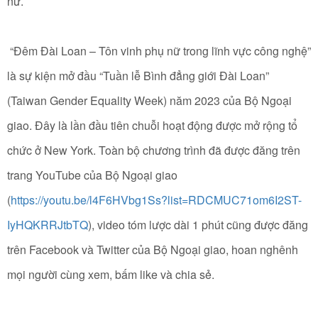
nữ.
“Đêm Đài Loan – Tôn vinh phụ nữ trong lĩnh vực công nghệ”
là sự kiện mở đầu “Tuần lễ Bình đẳng giới Đài Loan”
(Taiwan Gender Equality Week) năm 2023 của Bộ Ngoại
giao. Đây là lần đầu tiên chuỗi hoạt động được mở rộng tổ
chức ở New York. Toàn bộ chương trình đã được đăng trên
trang YouTube của Bộ Ngoại giao
(
https://youtu.be/l4F6HVbg1Ss?list=RDCMUC71om6I2ST-
IyHQKRRJtbTQ
), video tóm lược dài 1 phút cũng được đăng
trên Facebook và Twitter của Bộ Ngoại giao, hoan nghênh
mọi người cùng xem, bấm like và chia sẻ.