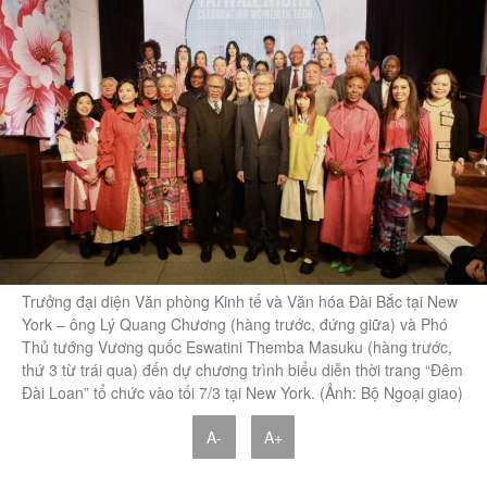
Trưởng đại diện Văn phòng Kinh tế và Văn hóa Đài Bắc tại New
York – ông Lý Quang Chương (hàng trước, đứng giữa) và Phó
Thủ tướng Vương quốc Eswatini Themba Masuku (hàng trước,
thứ 3 từ trái qua) đến dự chương trình biểu diễn thời trang “Đêm
Đài Loan” tổ chức vào tối 7/3 tại New York. (Ảnh: Bộ Ngoại giao)
A-
A+