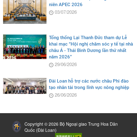
niên APEC 2026
03/07/2026
Tổng thống Lại Thanh Đức tham dự Lễ
khai mạc “Hội nghị chăm sóc y tế tại nhà
châu Á - Thái Bình Dương lần thứ nhất
năm 2026”
29/06/2026
Đài Loan hỗ trợ các nước châu Phi đào
tạo nhân tài trong lĩnh vực nông nghiệp
26/06/2026
:::
Copyright © 2026 Bộ Ngoại giao Trung Hoa Dân
Quốc (Đài Loan)