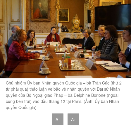
Chủ nhiệm Ủy ban Nhân quyền Quốc gia – bà Trần Cúc (thứ 2
từ phải qua) thảo luận về bảo vệ nhân quyền với Đại sứ Nhân
quyền của Bộ Ngoại giao Pháp – bà Delphine Borione (ngoài
cùng bên trái) vào đầu tháng 12 tại Paris. (Ảnh: Ủy ban Nhân
quyền Quốc gia)
A-
A+